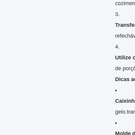
cozimen
Transfe
refecháv
Utilize
de porç
Dicas a
Caixinh
gelo.tr
Molde d