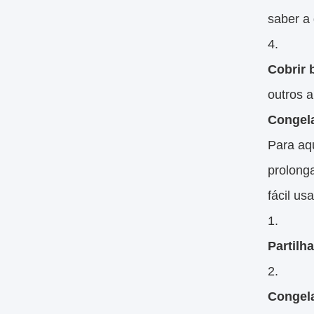
saber a 
Cobrir
outros a
Congela
Para aq
prolong
fácil us
Partilha
Congel