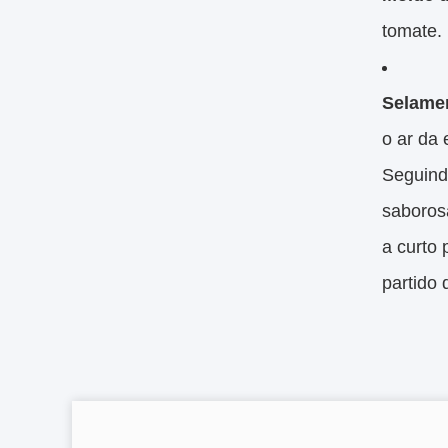
tomate.
Selame
o ar da
Seguind
saborosa
a curto
partido 