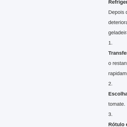
Refrige
Depois 
deterior
geladei
Transfe
o restan
rapidam
Escolha
tomate. 
Rótulo 