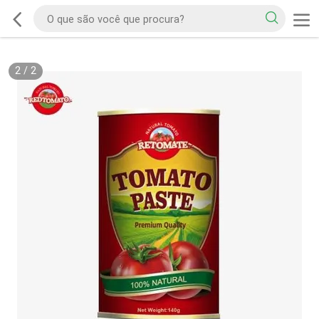
2
/
2