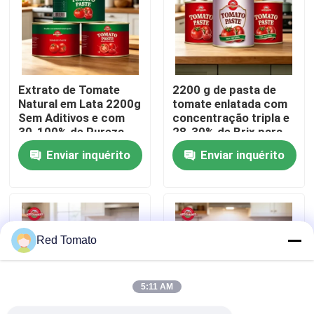
Sobre nós
Visita à fábrica
Extrato de Tomate
2200 g de pasta de
Natural em Lata 2200g
tomate enlatada com
Sem Aditivos e com
concentração tripla e
Controle de qualidade
30-100% de Pureza
28-30% de Brix para
um sabor superior
Enviar inquérito
Enviar inquérito
Contacte-nos
Solicite um orçamento
Red Tomato
Pasta de Tomate Vermelho
5:11 AM
Pasta de tomate de tambor