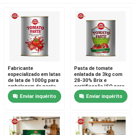
Fabricante
Pasta de tomate
especializado em latas
enlatada de 3kg com
de lata de 1000g para
28-30% Brix e
embalagem de pasta
certificação ISO para
de tomate
catering e atacado
Para casa
Enviar inquérito
Enviar inquérito
Produtos
Vídeos